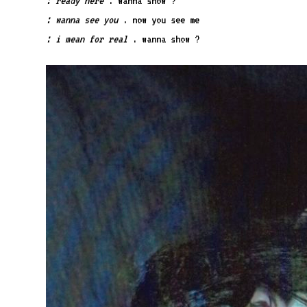
: ready here
. wanna show ?
: wanna see you
. now you see me
: i mean for real
. wanna show ?