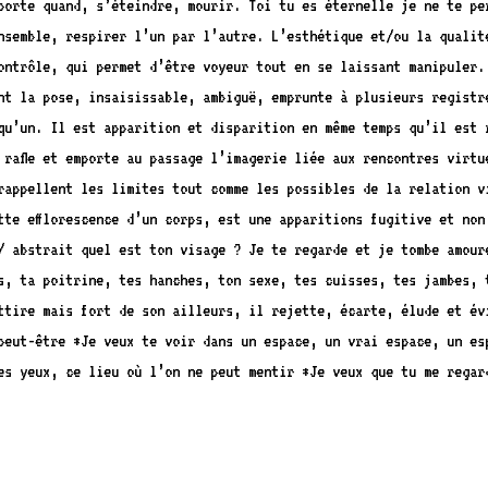
orte quand, s’éteindre, mourir. Toi tu es éternel­le je ne te pe
nsemble, respirer l’un par l’autre. L’esthétique et/ou la qualit
ontrôle, qui permet d’être voyeur tout en se laissant manipuler.
ant la pose, insaisissable, ambiguë, emprunte à plusieurs registr
 qu’un. Il est apparition et disparition en même temps qu’il est 
rafle et emporte au passage l’imagerie liée aux rencontres virtu
rappellent les limites tout comme les possibles de la relation v
te efflorescence d’un corps, est une apparitions fugitive et non
/ abstrait quel est ton visage ? Je te regarde et je tombe amour
s, ta poitrine, tes hanches, ton sexe, tes cuisses, tes jambes, t
ttire mais fort de son ailleurs, il rejette, écarte, élude et év
 peut-être *Je veux te voir dans un espace, un vrai espace, un es
es yeux, ce lieu où l’on ne peut mentir *Je veux que tu me regar