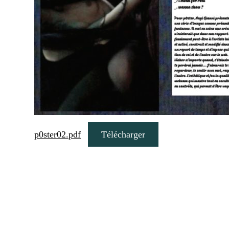
p0ster02.pdf
Télécharger