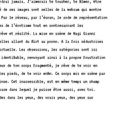
rdrai jamais… J’aimerais te toucher, te filmer, être
é de ces images sont celles de la webcam qui montre
 Par le réseau, par l’écran, le code de représentation
es de l’érotisme tout en contrecarrant les
rêve et réalité. La mise en scène de Nagi Gianni
elles allant du flirt au porno. A la fois séductrices
irtuelle. Les obsessions, les catégories sont ici
 identifiable, renvoyant ainsi à la propre frustration
eux de ton corps fragmenté, je rêve de te voir en
es pieds, de te voir enfin. Ce corps mis en scène par
ince. Cet inaccessible, est en même temps un champ
pace dans lequel je puisse être aussi, avec toi.
des dans les yeux, des vrais yeux, des yeux sur