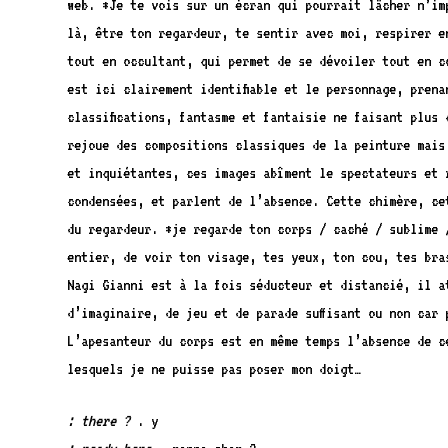
web. *Je te vois sur un écran qui pourrait lâcher n’imp
là, être ton regardeur, te sentir avec moi, respirer e
tout en occultant, qui permet de se dévoiler tout en c
est ici clairement identifiable et le personnage, pren
classifications, fantasme et fantaisie ne faisant plus
rejoue des compositions classiques de la peinture mais 
et inquiétantes, ces images abîment le spectateurs et 
condensées, et parlent de l’absence. Cette chimère, cet
du regardeur. *je regarde ton corps / caché / sublime 
entier, de voir ton visage, tes yeux, ton cou, tes bra
Nagi Gianni est à la fois séducteur et distancié, il a
d’imaginaire, de jeu et de parade suffisant ou non car
L’apesanteur du corps est en même temps l’absence de c
lesquels je ne puisse pas poser mon doigt…
: there ?
. y