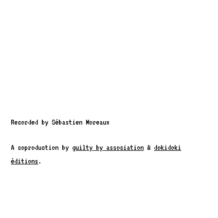
Recorded by Sébastien Moreaux
A coproduction by
guilty by association
&
dokidoki
éditions
.