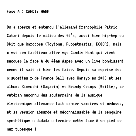
Face A : CANDIE HANK
On a aperçu et entendu l’allemand francophile Patric
Catani depuis le milieu des 90’s, aussi bien hip-hop ou
8bit que hardcore (Toytone, Puppetmastaz, EC8OR), mais
c’est son facétieux alter ego Candie Hank qui vient
secouer la face A du 4ème Asper avec un live bondissant
comme il sait si bien les faire. Depuis sa reprise des
« sucettes » de France Gall avec Hanayo en 2000 et ses
albums Kimouchi (Gagarin) et Brandy Cramps (Wwilko), ce
vétéran méconnu des souterrains de la musique
électronique allemande fait danser vampires et méduses,
et sa version absurde et méconnaissable de la rengaine
synthétique « dadada » termine cette face A en pied de
nez tubesque !