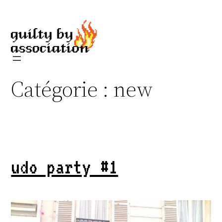
Aller
au
contenu
Catégorie :
new
udo party #1