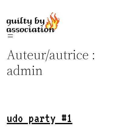
Aller
au
contenu
Auteur/autrice :
admin
udo party #1