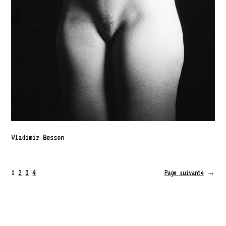
Vladimir Besson
1
2
3
4
Page suivante
→