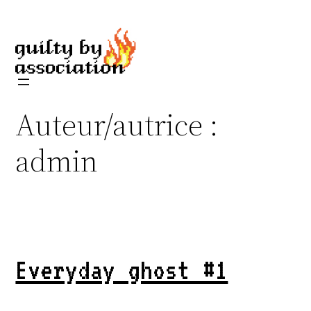
Aller
au
contenu
Auteur/autrice :
admin
Everyday ghost #1