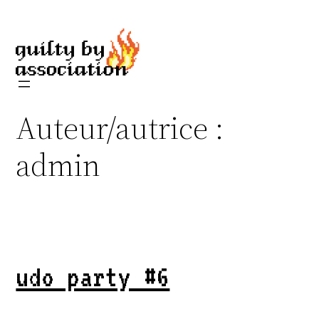
Aller
au
contenu
Auteur/autrice :
admin
udo party #6